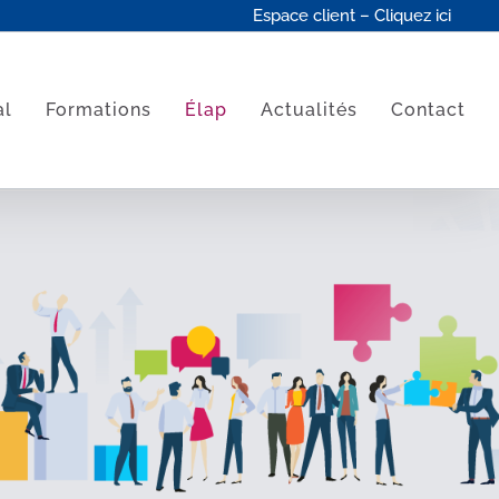
Espace client – Cliquez ici
al
Formations
Élap
Actualités
Contact