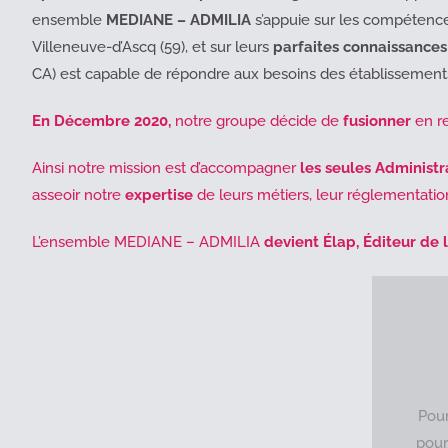
ensemble
MEDIANE – ADMILIA
s’appuie sur les compétences 
Villeneuve-d’Ascq (59), et sur leurs
parfaites connaissances
CA) est capable de répondre aux besoins des établissements 
En Décembre 2020,
notre groupe décide de
fusionner
en r
Ainsi notre mission est d’accompagner
les seules Administr
asseoir notre
expertise
de leurs métiers, leur réglementation
L’ensemble MEDIANE – ADMILIA
devient Élap, Éditeur de l
Pour
pour