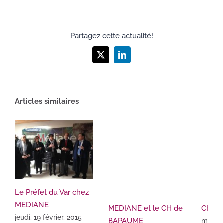
Partagez cette actualité!
X
LinkedIn
Articles similaires
Le Préfet du Var chez
MEDIANE
MEDIANE et le CH de
CHU 
jeudi, 19 février, 2015
BAPAUME
mercre