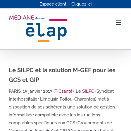
Passer
Espace client – Cliquez ici
au
contenu
Le SILPC et la solution M-GEF pour les
GCS et GIP
PARIS, 15 janvier 2013 (
TICsanté
). Le
SILPC
(Syndicat
Interhospitalier Limousin Poitou-Charentes) met à
disposition de ses adhérents une solution de gestion
informatisée compatible avec les instructions
comptables spécifiques aux GCS (Groupements de
Coopération Sanitaire) et GIP (Groupements d’Intérêt