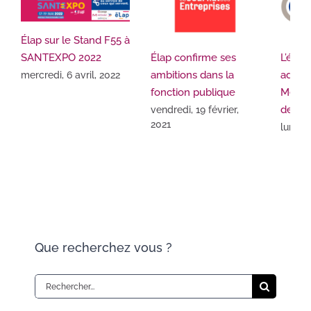
Élap sur le Stand F55 à
SANTEXPO 2022
Élap confirme ses
L’édit
ambitions dans la
admini
mercredi, 6 avril, 2022
fonction publique
Media
devien
vendredi, 19 février,
2021
lundi,
2020
Que recherchez vous ?
Rechercher: