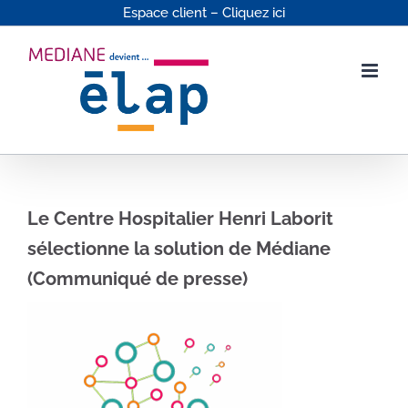
Passer
Espace client – Cliquez ici
au
contenu
Le Centre Hospitalier Henri Laborit
sélectionne la solution de Médiane
(Communiqué de presse)