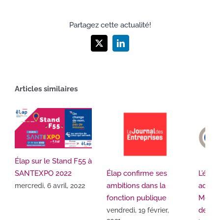
Partagez cette actualité!
X
LinkedIn
Articles similaires
Élap sur le Stand F55 à
SANTEXPO 2022
Élap confirme ses
L’édit
ambitions dans la
admini
mercredi, 6 avril, 2022
fonction publique
Media
devien
vendredi, 19 février,