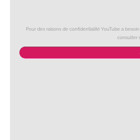
Pour des raisons de confidentialité YouTube a besoin d
consulter