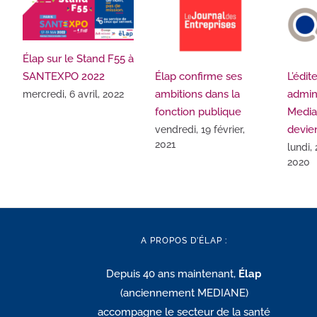
Élap sur le Stand F55 à
SANTEXPO 2022
Élap confirme ses
L’édit
ambitions dans la
admini
mercredi, 6 avril, 2022
fonction publique
Media
devie
vendredi, 19 février,
2021
lundi,
2020
A PROPOS D’ÉLAP :
Depuis 40 ans maintenant,
Élap
(anciennement MEDIANE)
accompagne le secteur de la santé