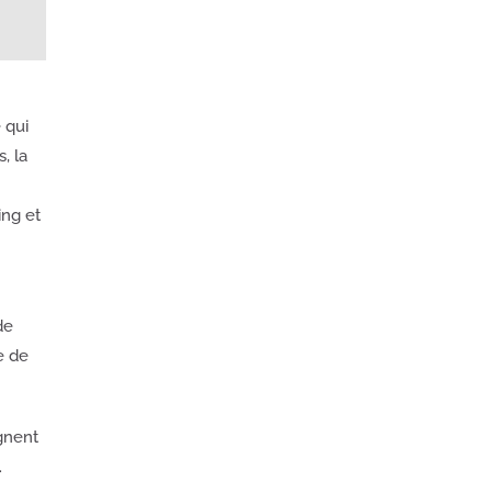
 qui
, la
ing et
de
e de
gnent
.