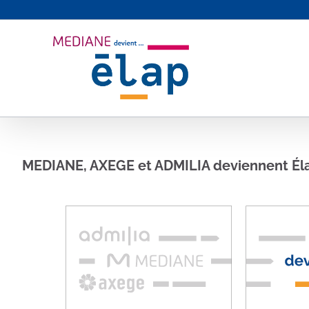
Passer
au
contenu
MEDIANE, AXEGE et ADMILIA deviennent Él