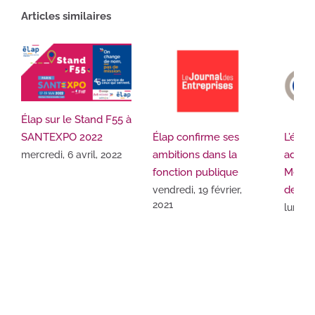
Articles similaires
Élap sur le Stand F55 à
SANTEXPO 2022
Élap confirme ses
L’édit
ambitions dans la
admini
mercredi, 6 avril, 2022
fonction publique
Media
devien
vendredi, 19 février,
2021
lundi,
2020