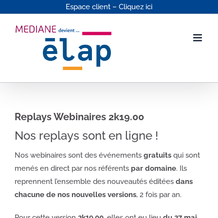
Passer
Espace client – Cliquez ici
au
contenu
Replays Webinaires 2k19.00
Nos replays sont en ligne !
Nos webinaires sont des événements
gratuits
qui sont
menés en direct par nos référents
par domaine
. Ils
reprennent l’ensemble des nouveautés éditées
dans
chacune de nos nouvelles versions
, 2 fois par an.
Pour cette version
2k19.00
, elles ont eu lieu
du 27 mai