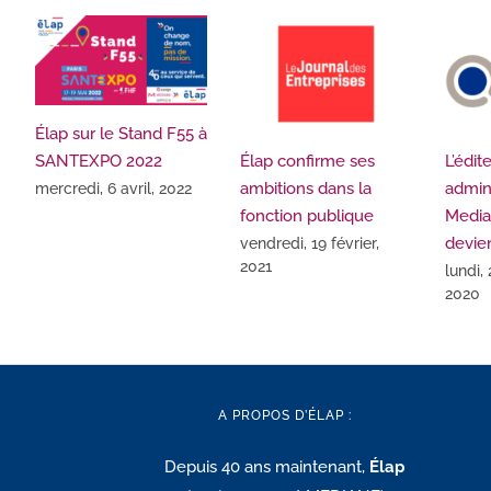
Élap sur le Stand F55 à
SANTEXPO 2022
Élap confirme ses
L’édit
ambitions dans la
admini
mercredi, 6 avril, 2022
fonction publique
Media
devie
vendredi, 19 février,
2021
lundi,
2020
A PROPOS D’ÉLAP :
Depuis 40 ans maintenant,
Élap